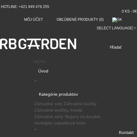
HOTLINE: +421 949 476 255
0 KS - 0€
MÔJ ÚČET
OBĽÚBENÉ PRODUKTY (0)
SELECT LANGUAGE
▼
MENU
Úvod
+
Kategórie produktov
Záhradné sety
Záhradné lavičky
Záhradné stoličky, kreslá
Záhradné stoly
Stojany na bycykle
Vonkajšie odpadkové koše
+
Kontakt